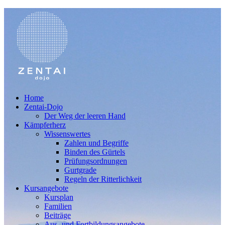
Home
Zentai-Dojo
Der Weg der leeren Hand
Kämpferherz
Wissenswertes
Zahlen und Begriffe
Binden des Gürtels
Prüfungsordnungen
Gurtgrade
Regeln der Ritterlichkeit
Kursangebote
Kursplan
Familien
Beiträge
Aus- und Fortbildungsangebote